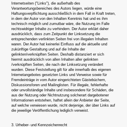
Internetseiten ("Links"), die außerhalb des
Verantwortungsbereiches des Autors liegen, würde eine
Haftungsverpflichtung ausschließlich in dem Fall in Kraft treten,
in dem der Autor von den Inhalten Kenntnis hat und es ihm
technisch möglich und zumutbar wäre, die Nutzung im Falle
rechtswidriger Inhalte zu verhindern. Der Autor erklärt daher
ausdrücklich, dass zum Zeitpunkt der Linksetzung die
entsprechenden verlinkten Seiten frei von illegalen Inhalten
waren. Der Autor hat keinerlei Einfluss auf die aktuelle und
zukünftige Gestaltung und auf die Inhalte der
gelinkten/verknüpften Seiten. Deshalb distanziert er sich
hiermit ausdrücklich von allen Inhalten aller gelinkten
/verknüpften Seiten, die nach der Linksetzung verändert
wurden. Diese Feststellung gilt für alle innerhalb des eigenen
Internetangebotes gesetzten Links und Verweise sowie für
Fremdeinträge in vom Autor eingerichteten Gästebüchern,
Diskussionsforen und Mailinglisten. Für illegale, fehlerhafte
oder unvollständige Inhalte und insbesondere für Schäden, die
aus der Nutzung oder Nichtnutzung solcherart dargebotener
Informationen entstehen, haftet allein der Anbieter der Seite,
auf welche verwiesen wurde, nicht derjenige, der über Links auf
die jeweilige Veröffentlichung lediglich verweist.
3. Urheber- und Kennzeichenrecht